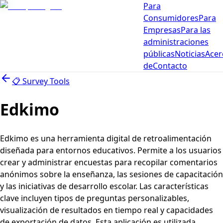
Para
Consumidores
Para
Empresas
Para las
administraciones
públicas
Noticias
Acer
de
Contacto
📋
Survey Tools
Edkimo
Edkimo es una herramienta digital de retroalimentación
diseñada para entornos educativos. Permite a los usuarios
crear y administrar encuestas para recopilar comentarios
anónimos sobre la enseñanza, las sesiones de capacitación
y las iniciativas de desarrollo escolar. Las características
clave incluyen tipos de preguntas personalizables,
visualización de resultados en tiempo real y capacidades
de exportación de datos. Esta aplicación es utilizada