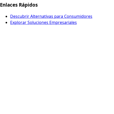
Enlaces Rápidos
Descubrir Alternativas para Consumidores
Explorar Soluciones Empresariales
Ver soluciones para el sector público
Noticias
Por Qué Europa es Diferente
Preguntas Frecuentes
Añadir una Alternativa
Contacto
Europe Digital, Amsterdam
info@europedigital.cloud
Legal
Términos y Condiciones