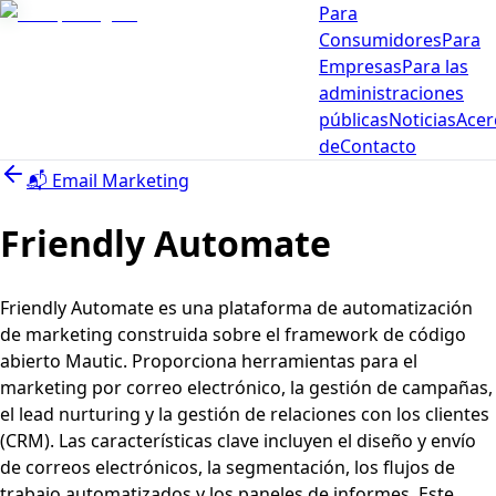
Para
Consumidores
Para
Empresas
Para las
administraciones
públicas
Noticias
Acer
de
Contacto
📬
Email Marketing
Friendly Automate
Friendly Automate es una plataforma de automatización
de marketing construida sobre el framework de código
abierto Mautic. Proporciona herramientas para el
marketing por correo electrónico, la gestión de campañas,
el lead nurturing y la gestión de relaciones con los clientes
(CRM). Las características clave incluyen el diseño y envío
de correos electrónicos, la segmentación, los flujos de
trabajo automatizados y los paneles de informes. Este