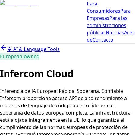
Para
Consumidores
Para
Empresas
Para las
administraciones
públicas
Noticias
Acer
de
Contacto
🤖
AI & Language Tools
European-owned
Infercom Cloud
Inferencia de IA Europea: Rápida, Soberana, Confiable
Infercom proporciona acceso API de alto rendimiento a
modelos de lenguaje de código abierto líderes con
soberanía de datos europea completa. La infraestructura
está alojada íntegramente en la UE, lo que garantiza el
cumplimiento de las normas europeas de protección de
datos. ¿Por qué Infercom? Soberanía Europea: Los datos