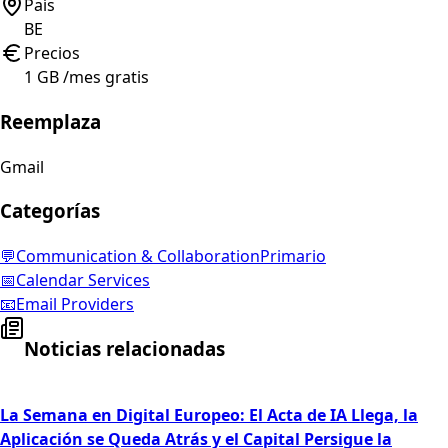
País
BE
Precios
1 GB /mes gratis
Reemplaza
Gmail
Categorías
💬
Communication & Collaboration
Primario
📅
Calendar Services
📧
Email Providers
Noticias relacionadas
La Semana en Digital Europeo: El Acta de IA Llega, la
Aplicación se Queda Atrás y el Capital Persigue la