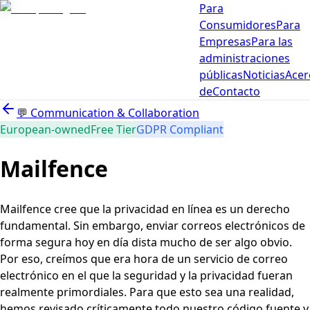
Para
Consumidores
Para
Empresas
Para las
administraciones
públicas
Noticias
Acer
de
Contacto
💬
Communication & Collaboration
European-owned
Free Tier
GDPR Compliant
Mailfence
Mailfence cree que la privacidad en línea es un derecho
fundamental. Sin embargo, enviar correos electrónicos de
forma segura hoy en día dista mucho de ser algo obvio.
Por eso, creímos que era hora de un servicio de correo
electrónico en el que la seguridad y la privacidad fueran
realmente primordiales. Para que esto sea una realidad,
hemos revisado críticamente todo nuestro código fuente y