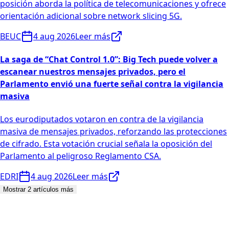
posición aborda la política de telecomunicaciones y ofrece
orientación adicional sobre network slicing 5G.
BEUC
4 aug 2026
Leer más
La saga de “Chat Control 1.0”: Big Tech puede volver a
escanear nuestros mensajes privados, pero el
Parlamento envió una fuerte señal contra la vigilancia
masiva
Los eurodiputados votaron en contra de la vigilancia
masiva de mensajes privados, reforzando las protecciones
de cifrado. Esta votación crucial señala la oposición del
Parlamento al peligroso Reglamento CSA.
EDRI
4 aug 2026
Leer más
Mostrar 2 artículos más