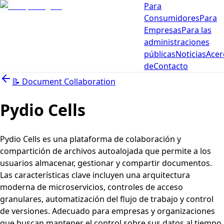
Para
Consumidores
Para
Empresas
Para las
administraciones
públicas
Noticias
Acer
de
Contacto
📝
Document Collaboration
Pydio Cells
Pydio Cells es una plataforma de colaboración y
compartición de archivos autoalojada que permite a los
usuarios almacenar, gestionar y compartir documentos.
Las características clave incluyen una arquitectura
moderna de microservicios, controles de acceso
granulares, automatización del flujo de trabajo y control
de versiones. Adecuado para empresas y organizaciones
que buscan mantener el control sobre sus datos al tiempo