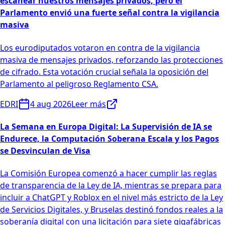
escanear nuestros mensajes privados, pero el
Parlamento envió una fuerte señal contra la vigilancia
masiva
Los eurodiputados votaron en contra de la vigilancia
masiva de mensajes privados, reforzando las protecciones
de cifrado. Esta votación crucial señala la oposición del
Parlamento al peligroso Reglamento CSA.
EDRI
4 aug 2026
Leer más
La Semana en Europa Digital: La Supervisión de IA se
Endurece, la Computación Soberana Escala y los Pagos
se Desvinculan de Visa
La Comisión Europea comenzó a hacer cumplir las reglas
de transparencia de la Ley de IA, mientras se prepara para
incluir a ChatGPT y Roblox en el nivel más estricto de la Ley
de Servicios Digitales, y Bruselas destinó fondos reales a la
soberanía digital con una licitación para siete gigafábricas