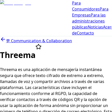
Para
Consumidores
Para
Empresas
Para las
administraciones
públicas
Noticias
Acer
de
Contacto
💬
Communication & Collaboration
Threema
Threema es una aplicación de mensajería instantánea
segura que ofrece texto cifrado de extremo a extremo,
llamadas de voz y compartir archivos a través de varias
plataformas. Las características clave incluyen el
funcionamiento conforme al RGPD, la capacidad de
verificar contactos a través de códigos QR y la opción de
usar la aplicación de forma anónima sin proporcionar un
número de teléfono o dirección de correo electrónico. Esta