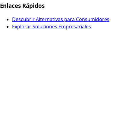
Enlaces Rápidos
Descubrir Alternativas para Consumidores
Explorar Soluciones Empresariales
Ver soluciones para el sector público
Noticias
Por Qué Europa es Diferente
Preguntas Frecuentes
Añadir una Alternativa
Contacto
Europe Digital, Amsterdam
info@europedigital.cloud
Legal
Términos y Condiciones