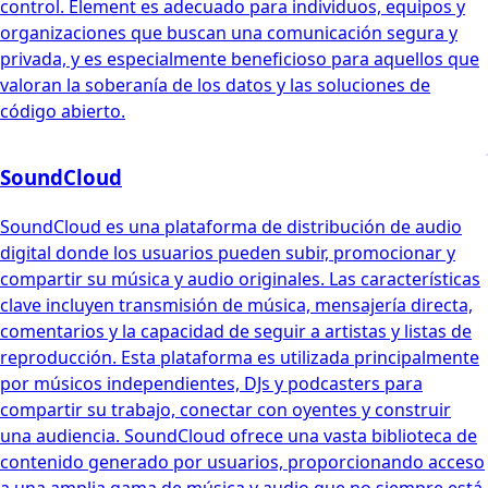
control. Element es adecuado para individuos, equipos y
organizaciones que buscan una comunicación segura y
privada, y es especialmente beneficioso para aquellos que
valoran la soberanía de los datos y las soluciones de
código abierto.
SoundCloud
SoundCloud es una plataforma de distribución de audio
digital donde los usuarios pueden subir, promocionar y
compartir su música y audio originales. Las características
clave incluyen transmisión de música, mensajería directa,
comentarios y la capacidad de seguir a artistas y listas de
reproducción. Esta plataforma es utilizada principalmente
por músicos independientes, DJs y podcasters para
compartir su trabajo, conectar con oyentes y construir
una audiencia. SoundCloud ofrece una vasta biblioteca de
contenido generado por usuarios, proporcionando acceso
a una amplia gama de música y audio que no siempre está