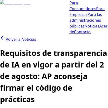
Para
Consumidores
Para
Empresas
Para las
administraciones
públicas
Noticias
Acer
de
Contacto
Volver a
Noticias
Requisitos de transparencia
de IA en vigor a partir del 2
de agosto: AP aconseja
firmar el código de
prácticas