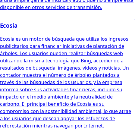
disponible en otros servicios de transmisión.
Ecosia
Ecosia es un motor de búsqueda que utiliza los ingresos
publicitarios para financiar iniciativas de plantación de
árboles. Los usuarios pueden realizar búsquedas web
utilizando la misma tecnología que Bing, accediendo a
resultados de búsqueda, imágenes, vídeos y noticias. Un
contador muestra el número de árboles plantados a
través de las búsquedas de los usuarios, y la empresa
informa sobre sus actividades financieras, incluido su
impacto en el medio ambiente y la neutralidad de
carbono. El principal beneficio de Ecosia es su
compromiso con la sostenibilidad ambiental, lo que atrae
a los usuarios que desean apoyar los esfuerzos de
reforestación mientras navegan por Internet.