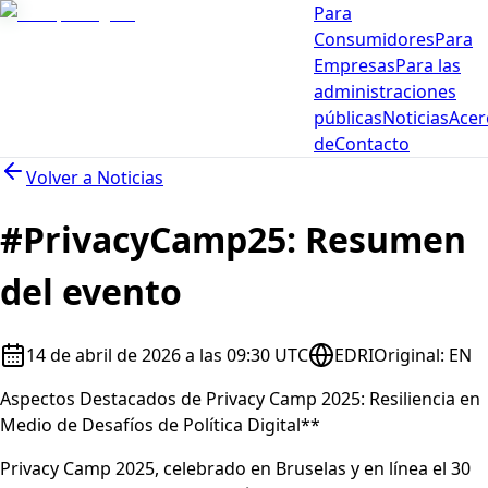
Para
Consumidores
Para
Empresas
Para las
administraciones
públicas
Noticias
Acer
de
Contacto
Volver a
Noticias
#PrivacyCamp25: Resumen
del evento
14 de abril de 2026 a las 09:30 UTC
EDRI
Original
:
EN
Aspectos Destacados de Privacy Camp 2025: Resiliencia en
Medio de Desafíos de Política Digital**
Privacy Camp 2025, celebrado en Bruselas y en línea el 30