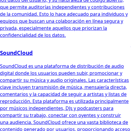
los datos del usuario, y su naturaleza de código abierto,
que permite auditorías independientes y contribuciones
de la comunidad. Esto lo hace adecuado para individuos y
equipos que buscan una colaboración en línea segura y
privada, especialmente aquellos que priorizan la
confidencialidad de los datos.
SoundCloud
SoundCloud es una plataforma de distribución de audio
digital donde los usuarios pueden subir, promocionar y
compartir su música y audio originales. Las características
clave incluyen transmisión de música, mensajería directa,
comentarios y la capacidad de seguir a artistas y listas de
reproducción. Esta plataforma es utilizada principalmente
por músicos independientes, DJs y podcasters para
compartir su trabajo, conectar con oyentes y construir
una audiencia. SoundCloud ofrece una vasta biblioteca de
contenido generado por usuarios, proporcionando acceso