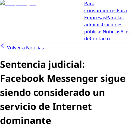
Para
Consumidores
Para
Empresas
Para las
administraciones
públicas
Noticias
Acer
de
Contacto
Volver a
Noticias
Sentencia judicial:
Facebook Messenger sigue
siendo considerado un
servicio de Internet
dominante