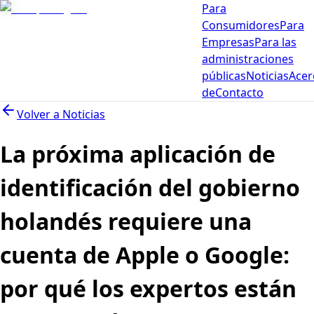
Para
Consumidores
Para
Empresas
Para las
administraciones
públicas
Noticias
Acer
de
Contacto
Volver a
Noticias
La próxima aplicación de
identificación del gobierno
holandés requiere una
cuenta de Apple o Google:
por qué los expertos están