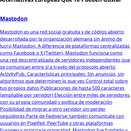
Mastodon
Mastodon es una red social gratuita y de código abierto
desarrollada por la organización alemana sin ánimo de
lucro Mastodon. A diferencia de plataformas centralizadas
como Facebook o X (Twitter), Mastodon funciona como
una red descentralizada de servidores independientes que
se comunican entre sí a través del protocolo abierto
ActivityPub. Características principales: Sin anuncios, sin
algoritmos que determinen lo que ves Control total sobre
tus propios datos Publicaciones de hasta 500 caracteres
(ampliable por servidor) Elección entre miles de servidores
con su propia comunidad y política de moderación
Posibilidad de migrar a otro servidor sin perder
seguidores Parte de Fediverse: también comunícate con
usuarios en Pixelfed, PeerTube y otras plataformas
Europeo y prioriza la privacidad: Mastodon fue fundado y