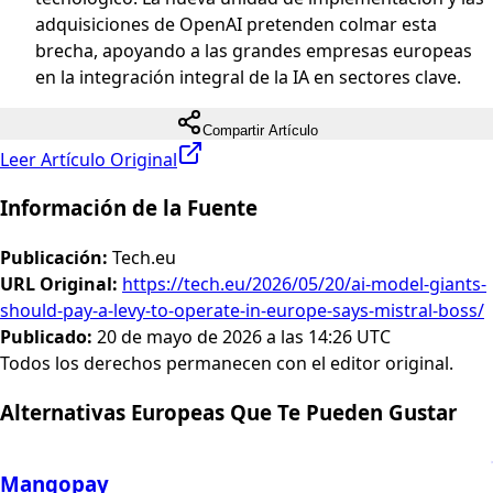
adquisiciones de OpenAI pretenden colmar esta
brecha, apoyando a las grandes empresas europeas
en la integración integral de la IA en sectores clave.
Compartir Artículo
Leer Artículo Original
Información de la Fuente
Publicación
:
Tech.eu
URL Original
:
https://tech.eu/2026/05/20/ai-model-giants-
should-pay-a-levy-to-operate-in-europe-says-mistral-boss/
Publicado
:
20 de mayo de 2026 a las 14:26 UTC
Todos los derechos permanecen con el editor original.
Alternativas Europeas Que Te Pueden Gustar
Mangopay