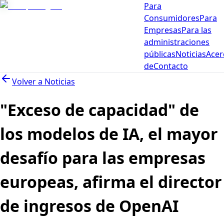
Para
Consumidores
Para
Empresas
Para las
administraciones
públicas
Noticias
Acer
de
Contacto
Volver a
Noticias
"Exceso de capacidad" de
los modelos de IA, el mayor
desafío para las empresas
europeas, afirma el director
de ingresos de OpenAI