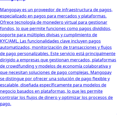
Mangopay es un proveedor de infraestructura de pagos,
especializado en pagos para mercados y plataformas.
Ofrece tecnología de monedero virtual para gestionar
fondos, lo que permite funciones como pagos divididos,
soporte para múltiples divisas y cumplimiento de
KYC/AML. Las funcionalidades clave incluyen pagos
automatizados, monitorización de transacciones y flujos
de pago personalizables. Este servicio está principalmente
dirigido a empresas que gestionan mercados, plataformas
de crowdfunding y modelos de economía colaborativa y
que necesitan soluciones de pago complejas. Mangopay
se distingue por ofrecer una solución de pago flexible y
escalable, diseñada específicamente para modelos de
negocio basados en plataformas, lo que les permite
controlar los flujos de dinero y optimizar los procesos de
pago.