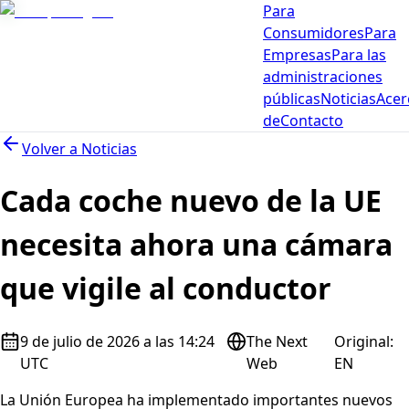
Para
Consumidores
Para
Empresas
Para las
administraciones
públicas
Noticias
Acer
de
Contacto
Volver a
Noticias
Cada coche nuevo de la UE
necesita ahora una cámara
que vigile al conductor
9 de julio de 2026 a las 14:24
The Next
Original
:
UTC
Web
EN
La Unión Europea ha implementado importantes nuevos