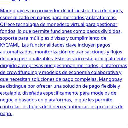
Mangopay es un proveedor de infraestructura de pagos,
especializado en pagos para mercados y plataformas.
Ofrece tecnología de monedero virtual para gestionar
fondos, lo que permite funciones como pagos divididos,
soporte para múltiples divisas y cumplimiento de
KYC/AML. Las funcionalidades clave incluyen pagos
automatizados, monitorización de transacciones y flujos
de pago personalizables. Este servicio está principalmente
dirigido a empresas que gestionan mercados, plataformas
de crowdfunding y modelos de economía colaborativa y
que necesitan soluciones de pago complejas. Mangopay
se distingue por ofrecer una solución de pago flexible y
escalable, diseñada específicamente para modelos de
negocio basados en plataformas, lo que les permite
controlar los flujos de dinero y optimizar los procesos de
pago.