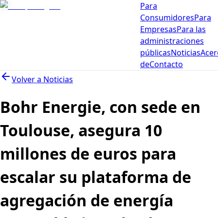
Para
Consumidores
Para
Empresas
Para las
administraciones
públicas
Noticias
Acer
de
Contacto
Volver a
Noticias
Bohr Energie, con sede en
Toulouse, asegura 10
millones de euros para
escalar su plataforma de
agregación de energía