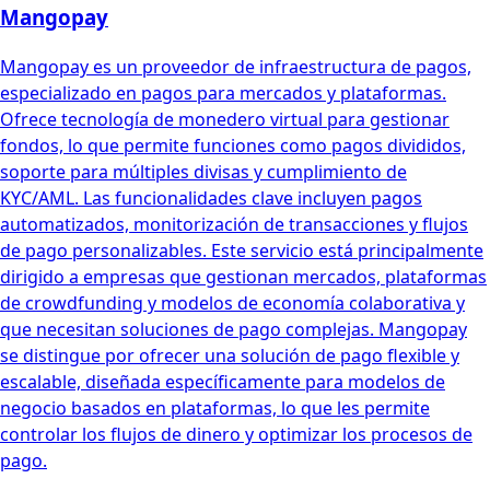
Mangopay
Mangopay es un proveedor de infraestructura de pagos,
especializado en pagos para mercados y plataformas.
Ofrece tecnología de monedero virtual para gestionar
fondos, lo que permite funciones como pagos divididos,
soporte para múltiples divisas y cumplimiento de
KYC/AML. Las funcionalidades clave incluyen pagos
automatizados, monitorización de transacciones y flujos
de pago personalizables. Este servicio está principalmente
dirigido a empresas que gestionan mercados, plataformas
de crowdfunding y modelos de economía colaborativa y
que necesitan soluciones de pago complejas. Mangopay
se distingue por ofrecer una solución de pago flexible y
escalable, diseñada específicamente para modelos de
negocio basados en plataformas, lo que les permite
controlar los flujos de dinero y optimizar los procesos de
pago.