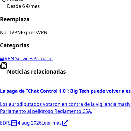
Desde 6 €/mes
Reemplaza
NordVPN
ExpressVPN
Categorías
🔐
VPN Services
Primario
Noticias relacionadas
La saga de “Chat Control 1.0”: Big Tech puede volver a 
Los eurodiputados votaron en contra de la vigilancia masiva
Parlamento al peligroso Reglamento CSA.
EDRI
4 aug 2026
Leer más