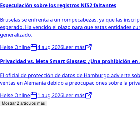
Especulación sobre los registros NIS2 faltantes
Bruselas se enfrenta a un rompecabezas, ya que las inscripc
esperado. Ha vencido el plazo para que estas entidades cu
generalizado.
Heise Online
4 aug 2026
Leer más
Privacidad vs. Meta Smart Glasses: ¿Una prohibición e
El oficial de protección de datos de Hamburgo advierte so
ventas en Alemania debido a preocupaciones sobre la priva
Heise Online
1 aug 2026
Leer más
Mostrar 2 artículos más