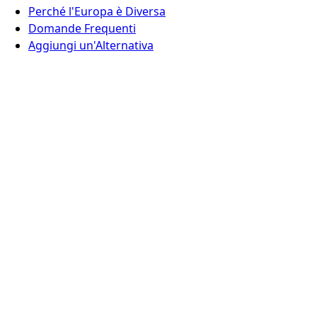
Perché l'Europa è Diversa
Domande Frequenti
Aggiungi un'Alternativa
Contatti
Europe Digital, Amsterdam
info@europedigital.cloud
Note legali
Termini e Condizioni
Informativa sulla privacy
Disclaimer legale
© 2026 Europe Digital. Tutti i diritti riservati.
Questo sito rispetta la tua privacy e utilizza solo analisi
rispettose della privacy
·
Scopri di più
·
·
RSS Feed
Rifiuta