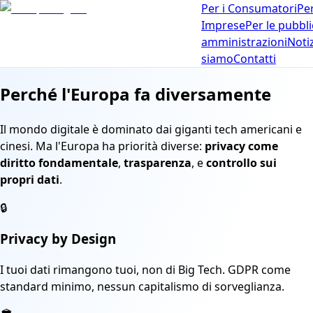
Per i Consumatori
Per
Imprese
Per le pubbl
amministrazioni
Noti
siamo
Contatti
Perché l'Europa fa diversamente
Il mondo digitale è dominato dai giganti tech americani e
cinesi. Ma l'Europa ha priorità diverse:
privacy come
diritto fondamentale
,
trasparenza
,
e
controllo sui
propri dati
.
🔒
Privacy by Design
I tuoi dati rimangono tuoi, non di Big Tech. GDPR come
standard minimo, nessun capitalismo di sorveglianza.