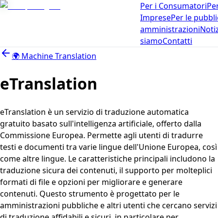
Per i Consumatori
Per
Imprese
Per le pubbl
amministrazioni
Noti
siamo
Contatti
🌍
Machine Translation
eTranslation
eTranslation è un servizio di traduzione automatica
gratuito basato sull'intelligenza artificiale, offerto dalla
Commissione Europea. Permette agli utenti di tradurre
testi e documenti tra varie lingue dell'Unione Europea, così
come altre lingue. Le caratteristiche principali includono la
traduzione sicura dei contenuti, il supporto per molteplici
formati di file e opzioni per migliorare e generare
contenuti. Questo strumento è progettato per le
amministrazioni pubbliche e altri utenti che cercano servizi
di traduzione affidabili e sicuri, in particolare per