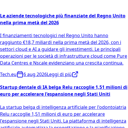
Le aziende tecnologiche più finanziate del Regno Unito
nella prima metà del 2026
I finanziamenti tecnologici nel Regno Unito hanno
raggiunto €18,7 miliardi nella prima metà del 2026, con i
settori cloud e AI a guidare gli investimenti. Le principali
operazioni per le società di infrastrutture cloud come Pure
Data Centres e Nscale evidenziano una crescita continua.
Tech.eu
6 aug 2026
Leggi di più
Startup dentale di IA belga Relu raccoglie 1,51 milioni di
euro per accelerare l'espansione negli Stati Uniti
La startup belga di intelligenza artificiale per l'odontoiatria
Relu raccoglie 1,51 milioni di euro per accelerare
l'espansione negli Stati Uniti. La piattaforma di intelligenza
artificiale automatizza la progettazione e la pianificazione