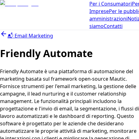
Per i Consumatori
Per
Imprese
Per le pubbl
amministrazioni
Noti
siamo
Contatti
📬
Email Marketing
Friendly Automate
Friendly Automate è una piattaforma di automazione del
marketing basata sul framework open-source Mautic.
Fornisce strumenti per l'email marketing, la gestione delle
campagne, il lead nurturing e il customer relationship
management. Le funzionalità principali includono la
progettazione e l'invio di email, la segmentazione, i flussi di
lavoro automatizzati e le dashboard di reporting. Questo
software è progettato per le aziende che desiderano
automatizzare le proprie attività di marketing, monitorare
le interazioni con i clienti e migliorare la generazione di