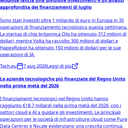
Mobilise lancia una divisione investimenti e un'analisi
approfondita dei finanziamenti di luglio
Sono stati investiti oltre 1 miliardo di euro in Europa in 35
operazioni di finanziamento tecnologico questa settimana.
La startup di chip britannica Olix ha ottenuto 312 milioni di
dollari, mentre Volta ha raccolto 300 milioni di dollari e
HappyRobot ha ottenuto 150 milioni di dollari per le sue
operazioni di IA.
Tech.eu
7 aug 2026
Leggi di più
Le aziende tecnologiche più finanziate del Regno Unito
nella prima metà del 2026
I finanziamenti tecnologici nel Regno Unito hanno
raggiunto €18,7 miliardi nella prima metà del 2026, con i
settori cloud e AI a guidare gli investimenti. Le principali
operazioni per le società di infrastrutture cloud come Pure
Data Centres e Nscale evidenziano una crescita continua.