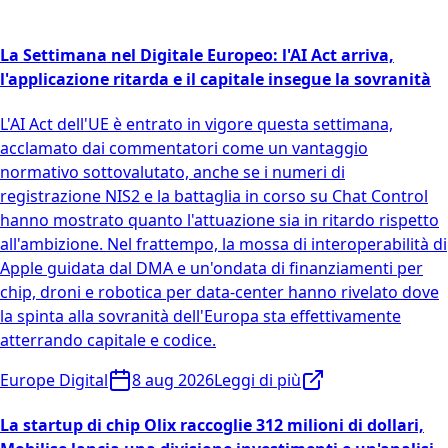
La Settimana nel Digitale Europeo: l'AI Act arriva,
l'applicazione ritarda e il capitale insegue la sovranità
L'AI Act dell'UE è entrato in vigore questa settimana,
acclamato dai commentatori come un vantaggio
normativo sottovalutato, anche se i numeri di
registrazione NIS2 e la battaglia in corso su Chat Control
hanno mostrato quanto l'attuazione sia in ritardo rispetto
all'ambizione. Nel frattempo, la mossa di interoperabilità di
Apple guidata dal DMA e un'ondata di finanziamenti per
chip, droni e robotica per data-center hanno rivelato dove
la spinta alla sovranità dell'Europa sta effettivamente
atterrando capitale e codice.
Europe Digital
8 aug 2026
Leggi di più
La startup di chip Olix raccoglie 312 milioni di dollari,