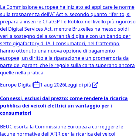
La Commissione europea ha iniziato ad applicare le norme
sulla trasparenza dell'AI Act e, secondo quanto riferito, si
prepara a inserire ChatGPT e Roblox nel livello più rigoroso
del Digital Services Act, mentre Bruxelles ha messo soldi
veri a sostegno della sovranità digitale con un bando per
sette gigafactory di IA. I consumatori, nel frattempo,
hanno ottenuto una nuova opzione di pagamento
europea, un diritto alla riparazione e un promemoria da
parte dei garanti che le regole sulla carta superano ancora
quelle nella pratica.
Europe Digital
1 aug 2026
Leggi di più
Connessi, esclusi dal prezzo: come rendere la ricarica
pubblica dei veicoli elettrici un vantaggio per i
consumatori
BEUC esorta la Commissione Europea a correggere le
lacune normative dell'AFIR per la ricarica dei veicoli