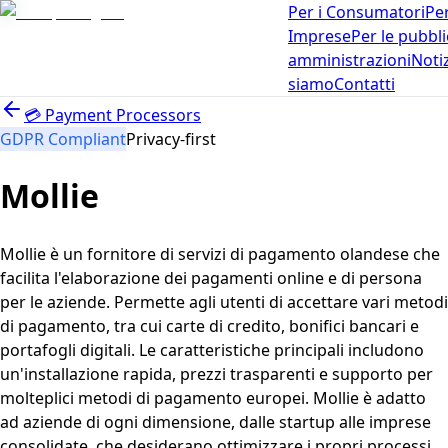
Per i Consumatori
Per
Imprese
Per le pubbl
amministrazioni
Noti
siamo
Contatti
💳
Payment Processors
GDPR Compliant
Privacy-first
Mollie
Mollie è un fornitore di servizi di pagamento olandese che
facilita l'elaborazione dei pagamenti online e di persona
per le aziende. Permette agli utenti di accettare vari metodi
di pagamento, tra cui carte di credito, bonifici bancari e
portafogli digitali. Le caratteristiche principali includono
un'installazione rapida, prezzi trasparenti e supporto per
molteplici metodi di pagamento europei. Mollie è adatto
ad aziende di ogni dimensione, dalle startup alle imprese
consolidate, che desiderano ottimizzare i propri processi