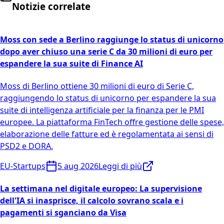
Notizie correlate
Moss con sede a Berlino raggiunge lo status di unicorno
dopo aver chiuso una serie C da 30 milioni di euro per
espandere la sua suite di Finance AI
Moss di Berlino ottiene 30 milioni di euro di Serie C,
raggiungendo lo status di unicorno per espandere la sua
suite di intelligenza artificiale per la finanza per le PMI
europee. La piattaforma FinTech offre gestione delle spese,
elaborazione delle fatture ed è regolamentata ai sensi di
PSD2 e DORA.
EU-Startups
5 aug 2026
Leggi di più
La settimana nel digitale europeo: La supervisione
dell'IA si inasprisce, il calcolo sovrano scala e i
pagamenti si sganciano da Visa