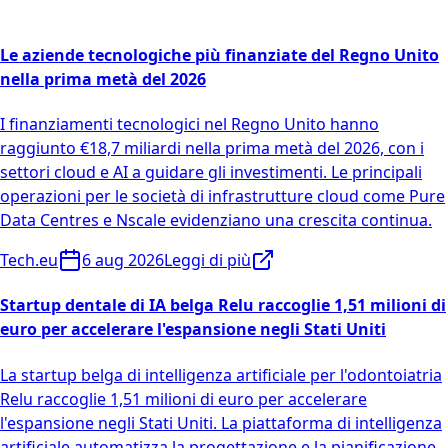
Le aziende tecnologiche più finanziate del Regno Unito
nella prima metà del 2026
I finanziamenti tecnologici nel Regno Unito hanno
raggiunto €18,7 miliardi nella prima metà del 2026, con i
settori cloud e AI a guidare gli investimenti. Le principali
operazioni per le società di infrastrutture cloud come Pure
Data Centres e Nscale evidenziano una crescita continua.
Tech.eu
6 aug 2026
Leggi di più
Startup dentale di IA belga Relu raccoglie 1,51 milioni di
euro per accelerare l'espansione negli Stati Uniti
La startup belga di intelligenza artificiale per l'odontoiatria
Relu raccoglie 1,51 milioni di euro per accelerare
l'espansione negli Stati Uniti. La piattaforma di intelligenza
artificiale automatizza la progettazione e la pianificazione