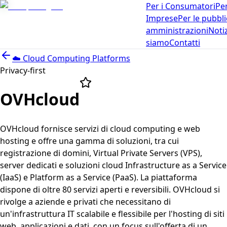
Per i Consumatori
Per
Imprese
Per le pubbl
amministrazioni
Noti
siamo
Contatti
☁️
Cloud Computing Platforms
Privacy-first
OVHcloud
OVHcloud fornisce servizi di cloud computing e web
hosting e offre una gamma di soluzioni, tra cui
registrazione di domini, Virtual Private Servers (VPS),
server dedicati e soluzioni cloud Infrastructure as a Service
(IaaS) e Platform as a Service (PaaS). La piattaforma
dispone di oltre 80 servizi aperti e reversibili. OVHcloud si
rivolge a aziende e privati che necessitano di
un'infrastruttura IT scalabile e flessibile per l'hosting di siti
web, applicazioni e dati, con un focus sull'offerta di un