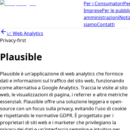
Per i Consumatori
Per
Imprese
Per le pubbl
amministrazioni
Noti
siamo
Contatti
📈
Web Analytics
Privacy-first
Plausible
Plausible è un'applicazione di web analytics che fornisce
dati e informazioni sul traffico del sito web, funzionando
come alternativa a Google Analytics. Traccia le visite al sito
web, le visualizzazioni di pagina, i referrer e altre metriche
essenziali. Plausible offre una soluzione leggera e open-
source con un focus sulla privacy, evitando l'uso di cookie
e rispettando le normative GDPR. È progettato per i
proprietari di siti web e i marketer che privilegiano la
privacy dei dati e un'interfaccia semplice e intuitiva per