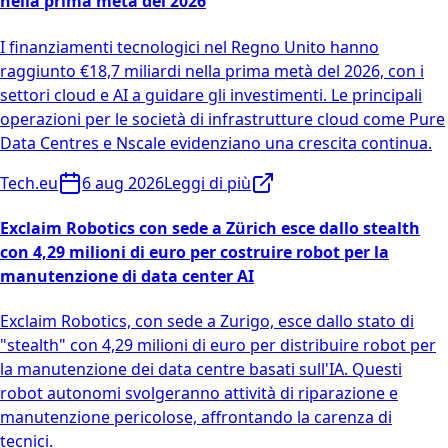
nella prima metà del 2026
I finanziamenti tecnologici nel Regno Unito hanno
raggiunto €18,7 miliardi nella prima metà del 2026, con i
settori cloud e AI a guidare gli investimenti. Le principali
operazioni per le società di infrastrutture cloud come Pure
Data Centres e Nscale evidenziano una crescita continua.
Tech.eu
6 aug 2026
Leggi di più
Exclaim Robotics con sede a Zürich esce dallo stealth
con 4,29 milioni di euro per costruire robot per la
manutenzione di data center AI
Exclaim Robotics, con sede a Zurigo, esce dallo stato di
"stealth" con 4,29 milioni di euro per distribuire robot per
la manutenzione dei data centre basati sull'IA. Questi
robot autonomi svolgeranno attività di riparazione e
manutenzione pericolose, affrontando la carenza di
tecnici.