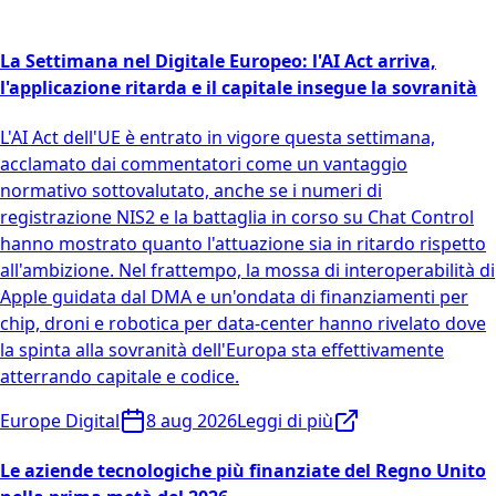
La Settimana nel Digitale Europeo: l'AI Act arriva,
l'applicazione ritarda e il capitale insegue la sovranità
L'AI Act dell'UE è entrato in vigore questa settimana,
acclamato dai commentatori come un vantaggio
normativo sottovalutato, anche se i numeri di
registrazione NIS2 e la battaglia in corso su Chat Control
hanno mostrato quanto l'attuazione sia in ritardo rispetto
all'ambizione. Nel frattempo, la mossa di interoperabilità di
Apple guidata dal DMA e un'ondata di finanziamenti per
chip, droni e robotica per data-center hanno rivelato dove
la spinta alla sovranità dell'Europa sta effettivamente
atterrando capitale e codice.
Europe Digital
8 aug 2026
Leggi di più
Le aziende tecnologiche più finanziate del Regno Unito