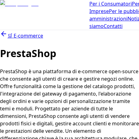
Per i Consumatori
Per
Imprese
Per le pubbl
amministrazioni
Noti
siamo
Contatti
🛒
E-commerce
PrestaShop
PrestaShop è una piattaforma di e-commerce open-source
che consente agli utenti di creare e gestire negozi online.
Offre funzionalità come la gestione del catalogo prodotti,
l'integrazione del gateway di pagamento, l'elaborazione
degli ordini e varie opzioni di personalizzazione tramite
temi e moduli. Progettato per aziende di tutte le
dimensioni, PrestaShop consente agli utenti di vendere
prodotti fisici e digitali, gestire account clienti e monitorare
le prestazioni delle vendite. Un elemento di
differenziazione chiave è la sua architettura modulare, che