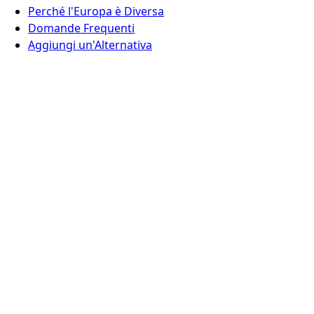
Perché l'Europa è Diversa
Domande Frequenti
Aggiungi un'Alternativa
Contatti
Europe Digital, Amsterdam
info@europedigital.cloud
Note legali
Termini e Condizioni
Informativa sulla privacy
Disclaimer legale
© 2026 Europe Digital. Tutti i diritti riservati.
Questo sito rispetta la tua privacy e utilizza solo analisi
rispettose della privacy
·
Scopri di più
·
·
RSS Feed
Rifiuta