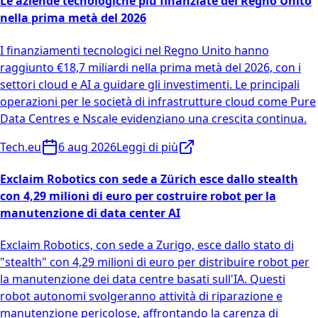
Le aziende tecnologiche più finanziate del Regno Unito
nella prima metà del 2026
I finanziamenti tecnologici nel Regno Unito hanno
raggiunto €18,7 miliardi nella prima metà del 2026, con i
settori cloud e AI a guidare gli investimenti. Le principali
operazioni per le società di infrastrutture cloud come Pure
Data Centres e Nscale evidenziano una crescita continua.
Tech.eu
6 aug 2026
Leggi di più
Exclaim Robotics con sede a Zürich esce dallo stealth
con 4,29 milioni di euro per costruire robot per la
manutenzione di data center AI
Exclaim Robotics, con sede a Zurigo, esce dallo stato di
"stealth" con 4,29 milioni di euro per distribuire robot per
la manutenzione dei data centre basati sull'IA. Questi
robot autonomi svolgeranno attività di riparazione e
manutenzione pericolose, affrontando la carenza di