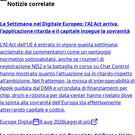
Notizie correlate
La Settimana nel Digitale Europeo: l'AI Act arriva,
l'applicazione ritarda e il capitale insegue la sovranità
L'AI Act dell'UE è entrato in vigore questa settimana,
acclamato dai commentatori come un vantaggio
normativo sottovalutato, anche se i numeri di
registrazione NIS2 e la battaglia in corso su Chat Control
hanno mostrato quanto l'attuazione sia in ritardo rispetto
all'ambizione. Nel frattempo, la mossa di interoperabilità di
Apple guidata dal DMA e un'ondata di finanziamenti per
chip, droni e robotica per data-center hanno rivelato dove
la spinta alla sovranità dell'Europa sta effettivamente
atterrando capitale e codice.
Europe Digital
8 aug 2026
Leggi di più