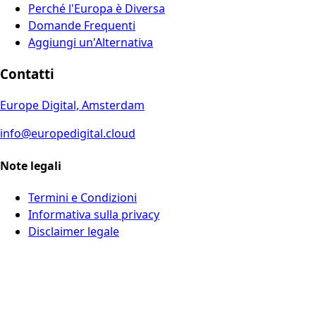
Perché l'Europa è Diversa
Domande Frequenti
Aggiungi un'Alternativa
Contatti
Europe Digital, Amsterdam
info@europedigital.cloud
Note legali
Termini e Condizioni
Informativa sulla privacy
Disclaimer legale
© 2026 Europe Digital. Tutti i diritti riservati.
Questo sito rispetta la tua privacy e utilizza solo analisi
rispettose della privacy
·
Scopri di più
·
·
RSS Feed
Rifiuta