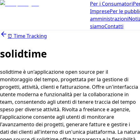
Per i Consumatori
Per
Imprese
Per le pubbl
amministrazioni
Noti
siamo
Contatti
⏰
Time Tracking
solidtime
solidtime è un'applicazione open source per il
monitoraggio del tempo, progettata per la gestione di
progetti, attività, clienti e fatturazione. Offre un'interfaccia
utente moderna e funzionalità per la collaborazione in
team, consentendo agli utenti di tenere traccia del tempo
speso per diverse attività. Rivolta a freelance e agenzie,
l'applicazione consente agli utenti di monitorare
l'avanzamento dei progetti, generare fatture e gestire i
dati dei clienti all'interno di un'unica piattaforma. La natura
open source di solidtime offre trasparenza e la flessibilità