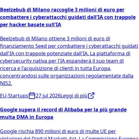
Beelzebub di Milano raccoglie 3 milioni di euro per
combattere i cyberattacchi guidati dall'IA con trappole
per hacker basate sull'IA
Beelzebub di Milano ottiene 3 milioni di euro di
finanziamento Seed per combattere i cyberattacchi guidati
dall'IA con trappole potenziate dall'IA. La piattaforma di
cybersecurity nativa per l'IA espanderà il suo team di
ricerca e l'acquisizione di clienti in tutta Europa,
concentrandosi sulle organizzazioni regolamentate dalla
NIS2.
EU-Startups
27 jul 2026
Leggi di più
Google supera il record di Alibaba per la più grande
multa DMA in Europa
Google rischia 890 milioni di euro di multe UE per
violazioni del Digital Markets Act. La Commissione Europea