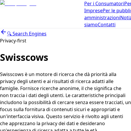
Per i Consumatori
Per
Imprese
Per le pubbl
amministrazioni
Noti
siamo
Contatti
🔍
Search Engines
Privacy-first
Swisscows
Swisscows è un motore di ricerca che dà priorità alla
privacy degli utenti e ai risultati di ricerca adatti alle
famiglie. Fornisce ricerche anonime, il che significa che
non traccia i dati degli utenti. Le caratteristiche principali
includono la possibilità di cercare senza essere tracciati, un
focus sulla fornitura di contenuti sicuri e appropriati e
un'interfaccia visiva. Questo servizio è rivolto agli utenti
che apprezzano la privacy dei dati e desiderano
un'esperienza di ricerca adatta a tutte le età.