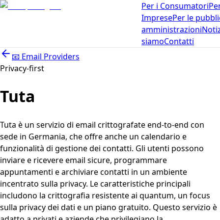
Per i Consumatori
Per
Imprese
Per le pubbl
amministrazioni
Noti
siamo
Contatti
📧
Email Providers
Privacy-first
Tuta
Tuta è un servizio di email crittografate end-to-end con
sede in Germania, che offre anche un calendario e
funzionalità di gestione dei contatti. Gli utenti possono
inviare e ricevere email sicure, programmare
appuntamenti e archiviare contatti in un ambiente
incentrato sulla privacy. Le caratteristiche principali
includono la crittografia resistente ai quantum, un focus
sulla privacy dei dati e un piano gratuito. Questo servizio è
adatto a privati e aziende che privilegiano la