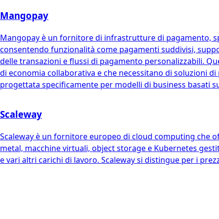
Mangopay
Mangopay è un fornitore di infrastrutture di pagamento, spe
consentendo funzionalità come pagamenti suddivisi, suppo
delle transazioni e flussi di pagamento personalizzabili. Q
di economia collaborativa e che necessitano di soluzioni di
progettata specificamente per modelli di business basati su
Scaleway
Scaleway è un fornitore europeo di cloud computing che offre
metal, macchine virtuali, object storage e Kubernetes gestit
e vari altri carichi di lavoro. Scaleway si distingue per i pre