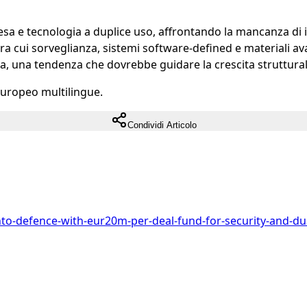
ifesa e tecnologia a duplice uso, affrontando la mancanza di 
 tra cui sorveglianza, sistemi software-defined e materiali 
a, una tendenza che dovrebbe guidare la crescita strutturale
europeo multilingue.
Condividi Articolo
nto-defence-with-eur20m-per-deal-fund-for-security-and-du