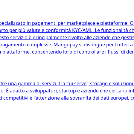
cializzato in pagamenti per marketplace e piattaforme. Offr
rto per più valute e conformità KYC/AML. Le funzionalità 
uesto servizio è principalmente rivolto alle aziende che ge
 pagamento complesse. Mangopay si distingue per l'offerta d
 piattaforme, consentendo loro di controllare i flussi di de
 una gamma di servizi, tra cui server, storage e soluzioni d
o. È adatto a sviluppatori, startup e aziende che cercano in
zzi competitivi e l'attenzione alla sovranità dei dati europei, 