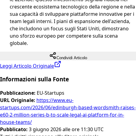
crescente ecosistema tecnologico della regione e nella
sua capacità di sviluppare piattaforme innovative per i
team legali interni. I piani di espansione dell'azienda,
che includono un focus sugli Stati Uniti, dimostrano
uno sforzo europeo per competere sulla scena
globale.
Condividi Articolo
Leggi Articolo Originale
Informazioni sulla Fonte
Pubblicazione
:
EU-Startups
URL Originale
:
https://www.eu-
startups.com/2026/06/edinburgh-based-wordsmith-raises-
e60-2-million-series-b-to-scale-legal-ai-platform-for-in-
house-teams/
Pubblicato
:
3 giugno 2026 alle ore 11:30 UTC