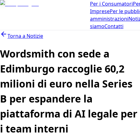
Per i Consumatori
Per
Imprese
Per le pubbl
amministrazioni
Noti
siamo
Contatti
Torna a
Notizie
Wordsmith con sede a
Edimburgo raccoglie 60,2
milioni di euro nella Series
B per espandere la
piattaforma di AI legale per
i team interni