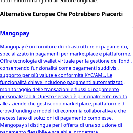
Tutti i diritti rimangono all'editore originale.
Alternative Europee Che Potrebbero Piacerti
Mangopay
Mangopay è un fornitore di infrastrutture di pagamento,
specializzato in pagamenti per marketplace e piattaforme.
Offre tecnologia di wallet virtuale per la gestione dei fondi,
consentendo funzionalità come pagamenti suddivisi,
supporto per più valute e conformità KYC/AML. Le
funzionalità chiave includono pagamenti automatizzati,
monitoraggio delle transazioni e flussi di pagamento
personalizzabili. Questo servizio è principalmente rivolto
alle aziende che gestiscono marketplace, piattaforme di
crowdfunding e modelli di economia collaborativa e che
necessitano di soluzioni di pagamento complesse.
Mangopay si distingue per l'offerta di una soluzione di
pagamento flessibile e scalabile, progettata