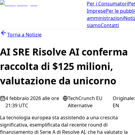
Per i Consumatori
Per
Imprese
Per le pubbl
amministrazioni
Noti
siamo
Contatti
Torna a
Notizie
AI SRE Risolve AI conferma
raccolta di $125 milioni,
valutazione da unicorno
4 febbraio 2026 alle ore
TechCrunch EU
Originale
:
21:39 UTC
Alternative
EN
La tecnologia europea sta assistendo a una crescita
significativa, esemplificata dal recente round di
finanziamento di Serie A di Resolve AI, che ha valutato la