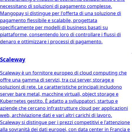
necessitano di soluzioni di pagamento complesse.
Mangopay si distingue per l'offerta di una soluzione di
pagamento flessibile e scalabile, progettata
specificamente per modelli di business basati su
piattaforme, consentendo loro di controllare i flussi di
denaro e ottimizzare i processi di pagamento.
Scaleway
Scaleway è un fornitore europeo di cloud computing che
offre una gamma di servizi, tra cui server, storage e
soluzioni di rete. Le caratteristiche principali includono
server bare metal, macchine virtuali, object storage e
Kubernetes gestito. È adatto a sviluppatori, startup e
aziende che cercano infrastrutture cloud per applicazioni
web, archiviazione dati e vari altri carichi di lavoro.
Scaleway si distingue per i prezzi competitivi e l'attenzione
alla sovranità dei dati europei, con data center in Francia e