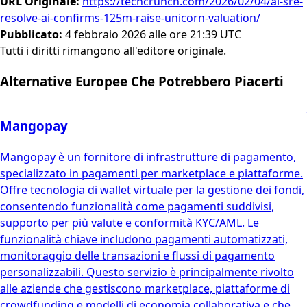
URL Originale
:
https://techcrunch.com/2026/02/04/ai-sre-
resolve-ai-confirms-125m-raise-unicorn-valuation/
Pubblicato
:
4 febbraio 2026 alle ore 21:39 UTC
Tutti i diritti rimangono all'editore originale.
Alternative Europee Che Potrebbero Piacerti
Mangopay
Mangopay è un fornitore di infrastrutture di pagamento,
specializzato in pagamenti per marketplace e piattaforme.
Offre tecnologia di wallet virtuale per la gestione dei fondi,
consentendo funzionalità come pagamenti suddivisi,
supporto per più valute e conformità KYC/AML. Le
funzionalità chiave includono pagamenti automatizzati,
monitoraggio delle transazioni e flussi di pagamento
personalizzabili. Questo servizio è principalmente rivolto
alle aziende che gestiscono marketplace, piattaforme di
crowdfunding e modelli di economia collaborativa e che