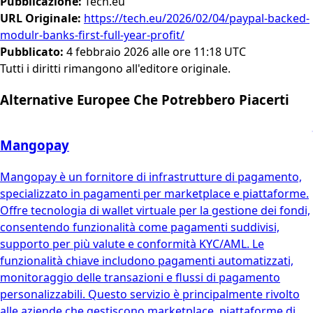
Pubblicazione
:
Tech.eu
URL Originale
:
https://tech.eu/2026/02/04/paypal-backed-
modulr-banks-first-full-year-profit/
Pubblicato
:
4 febbraio 2026 alle ore 11:18 UTC
Tutti i diritti rimangono all'editore originale.
Alternative Europee Che Potrebbero Piacerti
Mangopay
Mangopay è un fornitore di infrastrutture di pagamento,
specializzato in pagamenti per marketplace e piattaforme.
Offre tecnologia di wallet virtuale per la gestione dei fondi,
consentendo funzionalità come pagamenti suddivisi,
supporto per più valute e conformità KYC/AML. Le
funzionalità chiave includono pagamenti automatizzati,
monitoraggio delle transazioni e flussi di pagamento
personalizzabili. Questo servizio è principalmente rivolto
alle aziende che gestiscono marketplace, piattaforme di