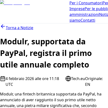
Per i Consumatori
Per
Imprese
Per le pubbl
amministrazioni
Noti
siamo
Contatti
Torna a
Notizie
Modulr, supportata da
PayPal, registra il primo
utile annuale completo
4 febbraio 2026 alle ore 11:18
Tech.eu
Originale
:
UTC
EN
Modulr, una fintech britannica supportata da PayPal, ha
annunciato di aver raggiunto il suo primo utile netto
annuale, una pietra miliare significativa che, secondo