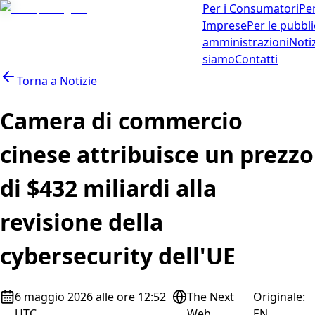
Per i Consumatori
Per
Imprese
Per le pubbl
amministrazioni
Noti
siamo
Contatti
Torna a
Notizie
Camera di commercio
cinese attribuisce un prezzo
di $432 miliardi alla
revisione della
cybersecurity dell'UE
6 maggio 2026 alle ore 12:52
The Next
Originale
:
UTC
Web
EN