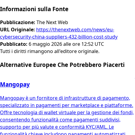
Informazioni sulla Fonte
Pubblicazione
:
The Next Web
URL Originale
:
https://thenextweb.com/news/eu-
cybersecurity-china-suppliers-432-billion-cost-study
Pubblicato
:
6 maggio 2026 alle ore 12:52 UTC
Tutti i diritti rimangono all'editore originale.
Alternative Europee Che Potrebbero Piacerti
Mangopay
Mangopay è un fornitore di infrastrutture di pagamento,
specializzato in pagamenti per marketplace e piattaforme.
Offre tecnologia di wallet virtuale per la gestione dei fondi,
consentendo funzionalità come pagamenti suddivisi,
supporto per più valute e conformità KYC/AML. Le
funzionalità chiave includono pagamenti automatizzati,