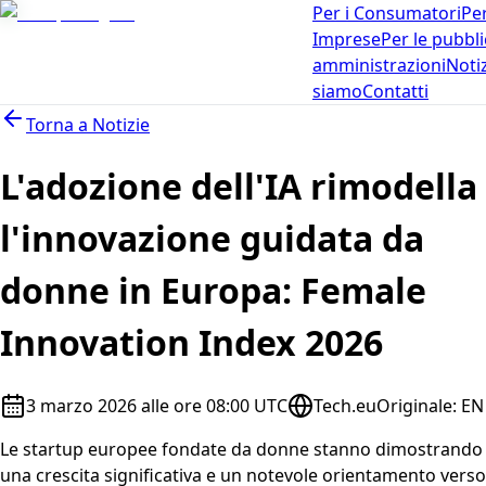
Per i Consumatori
Per
Imprese
Per le pubbl
amministrazioni
Noti
siamo
Contatti
Torna a
Notizie
L'adozione dell'IA rimodella
l'innovazione guidata da
donne in Europa: Female
Innovation Index 2026
3 marzo 2026 alle ore 08:00 UTC
Tech.eu
Originale
:
EN
Le startup europee fondate da donne stanno dimostrando
una crescita significativa e un notevole orientamento verso