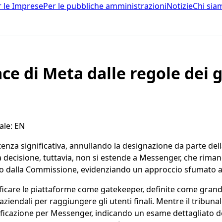
r le Imprese
Per le pubbliche amministrazioni
Notizie
Chi sia
ace di Meta dalle regole de
ale
:
EN
enza significativa, annullando la designazione da parte d
a decisione, tuttavia, non si estende a Messenger, che rima
o dalla Commissione, evidenziando un approccio sfumato all'
assificare le piattaforme come gatekeeper, definite come gran
aziendali per raggiungere gli utenti finali. Mentre il tribu
ficazione per Messenger, indicando un esame dettagliato del