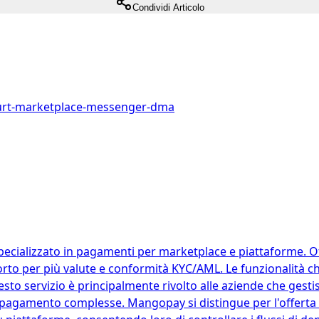
Condividi Articolo
urt-marketplace-messenger-dma
cializzato in pagamenti per marketplace e piattaforme. Offr
rto per più valute e conformità KYC/AML. Le funzionalità 
uesto servizio è principalmente rivolto alle aziende che ge
 pagamento complesse. Mangopay si distingue per l'offerta d