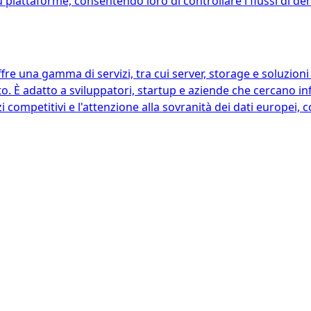
 piattaforme, consentendo loro di controllare i flussi di de
 una gamma di servizi, tra cui server, storage e soluzioni d
o. È adatto a sviluppatori, startup e aziende che cercano in
zzi competitivi e l'attenzione alla sovranità dei dati europei, 