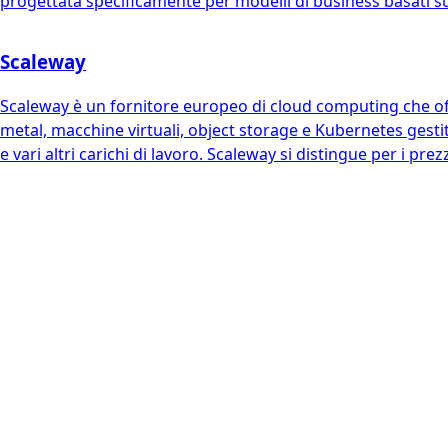
progettata specificamente per modelli di business basati su
Scaleway
Scaleway è un fornitore europeo di cloud computing che offre
metal, macchine virtuali, object storage e Kubernetes gestit
e vari altri carichi di lavoro. Scaleway si distingue per i pre