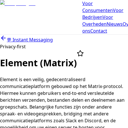
Voor
Consumenten
Voor
Bedrijven
Voor
Overheden
Nieuws
Ov
ons
Contact
💬
Instant Messaging
Privacy-first
Element (Matrix)
Element is een veilig, gedecentraliseerd
communicatieplatform gebouwd op het Matrix-protocol.
Hiermee kunnen gebruikers end-to-end versleutelde
berichten verzenden, bestanden delen en deelnemen aan
groepschats. Belangrijke functies zijn onder andere
spraak- en videogesprekken, bridging met andere
communicatieplatforms zoals Slack en Discord, en de
mogelijkheid om uw eigen server te hosten voor