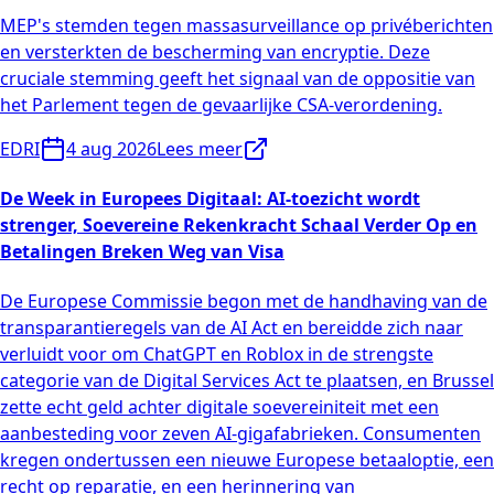
MEP's stemden tegen massasurveillance op privéberichten
en versterkten de bescherming van encryptie. Deze
cruciale stemming geeft het signaal van de oppositie van
het Parlement tegen de gevaarlijke CSA-verordening.
EDRI
4 aug 2026
Lees meer
De Week in Europees Digitaal: AI-toezicht wordt
strenger, Soevereine Rekenkracht Schaal Verder Op en
Betalingen Breken Weg van Visa
De Europese Commissie begon met de handhaving van de
transparantieregels van de AI Act en bereidde zich naar
verluidt voor om ChatGPT en Roblox in de strengste
categorie van de Digital Services Act te plaatsen, en Brussel
zette echt geld achter digitale soevereiniteit met een
aanbesteding voor zeven AI-gigafabrieken. Consumenten
kregen ondertussen een nieuwe Europese betaaloptie, een
recht op reparatie, en een herinnering van