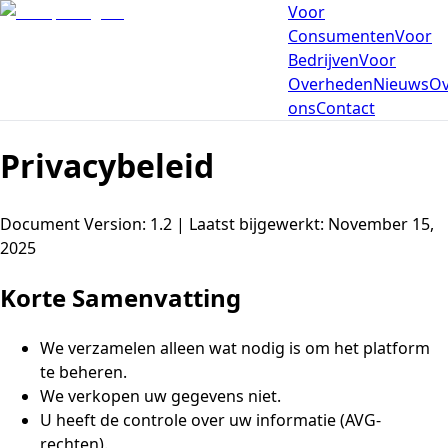
Voor
Consumenten
Voor
Bedrijven
Voor
Overheden
Nieuws
Ov
ons
Contact
Privacybeleid
Document Version: 1.2 |
Laatst bijgewerkt
:
November 15,
2025
Korte Samenvatting
We verzamelen alleen wat nodig is om het platform
te beheren.
We verkopen uw gegevens niet.
U heeft de controle over uw informatie (AVG-
rechten).