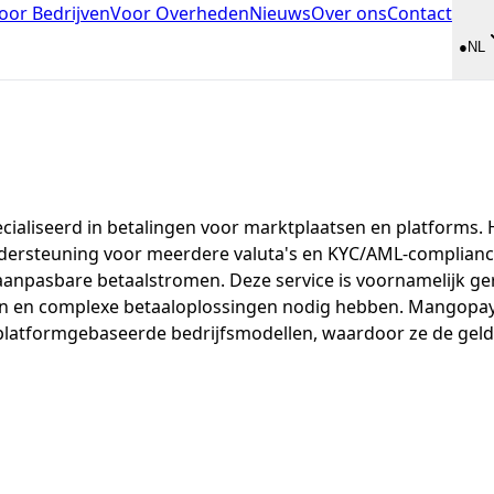
oor Bedrijven
Voor Overheden
Nieuws
Over ons
Contact
●
NL
ialiseerd in betalingen voor marktplaatsen en platforms. H
ndersteuning voor meerdere valuta's en KYC/AML-compliance
anpasbare betaalstromen. Deze service is voornamelijk ger
en complexe betaaloplossingen nodig hebben. Mangopay on
r platformgebaseerde bedrijfsmodellen, waardoor ze de ge