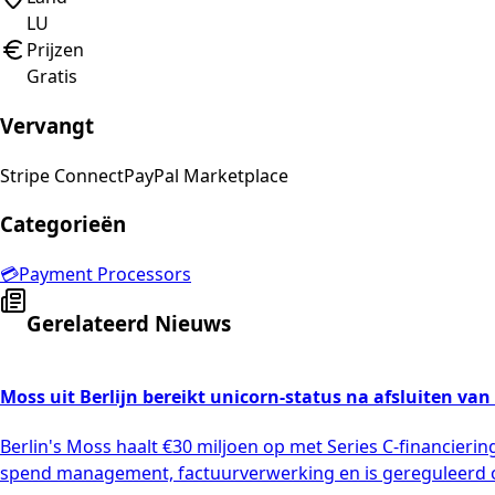
LU
Prijzen
Gratis
Vervangt
Stripe Connect
PayPal Marketplace
Categorieën
💳
Payment Processors
Gerelateerd Nieuws
Moss uit Berlijn bereikt unicorn-status na afsluiten van 
Berlin's Moss haalt €30 miljoen op met Series C-financierin
spend management, factuurverwerking en is gereguleerd