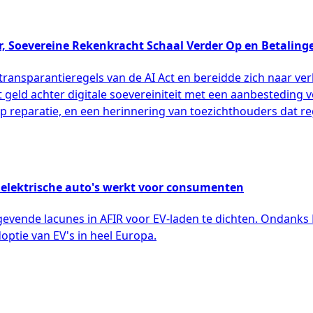
er, Soevereine Rekenkracht Schaal Verder Op en Betalin
nsparantieregels van de AI Act en bereidde zich naar verl
echt geld achter digitale soevereiniteit met een aanbestedi
 reparatie, en een herinnering van toezichthouders dat re
 elektrische auto's werkt voor consumenten
evende lacunes in AFIR voor EV-laden te dichten. Ondanks 
tie van EV's in heel Europa.