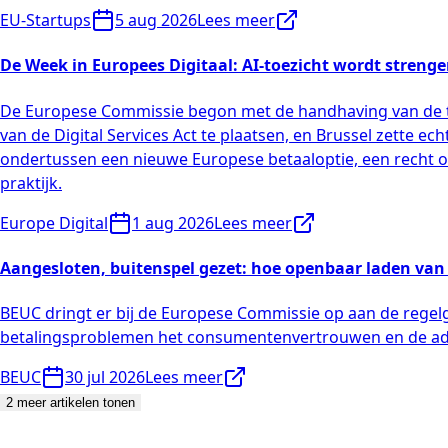
EU-Startups
5 aug 2026
Lees meer
De Week in Europees Digitaal: AI-toezicht wordt streng
De Europese Commissie begon met de handhaving van de tra
van de Digital Services Act te plaatsen, en Brussel zette 
ondertussen een nieuwe Europese betaaloptie, een recht op
praktijk.
Europe Digital
1 aug 2026
Lees meer
Aangesloten, buitenspel gezet: hoe openbaar laden van
BEUC dringt er bij de Europese Commissie op aan de regelg
betalingsproblemen het consumentenvertrouwen en de adop
BEUC
30 jul 2026
Lees meer
2 meer artikelen tonen