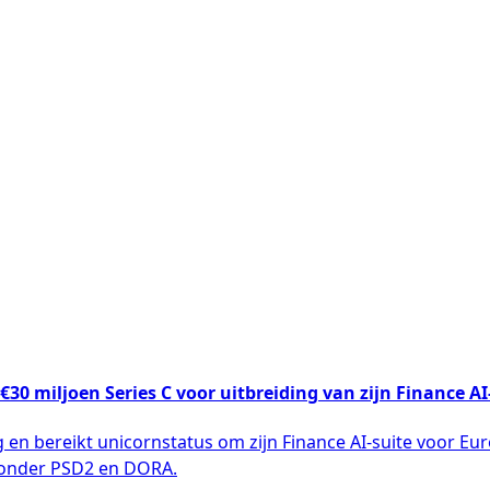
€30 miljoen Series C voor uitbreiding van zijn Finance AI
g en bereikt unicornstatus om zijn Finance AI-suite voor Eu
 onder PSD2 en DORA.