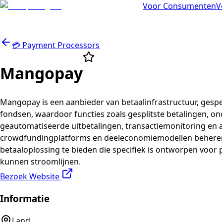
Voor Consumenten
V
💳
Payment Processors
Mangopay
Mangopay is een aanbieder van betaalinfrastructuur, gespec
fondsen, waardoor functies zoals gesplitste betalingen, o
geautomatiseerde uitbetalingen, transactiemonitoring en a
crowdfundingplatforms en deeleconomiemodellen beheren 
betaaloplossing te bieden die specifiek is ontworpen voo
kunnen stroomlijnen.
Bezoek Website
Informatie
Land