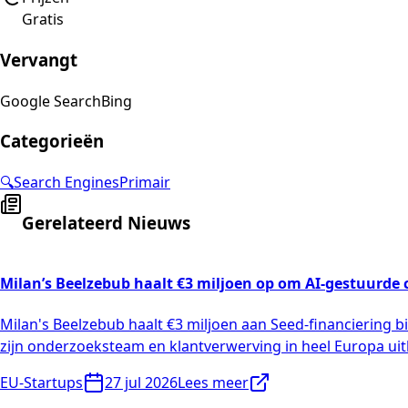
Gratis
Vervangt
Google Search
Bing
Categorieën
🔍
Search Engines
Primair
Gerelateerd Nieuws
Milan’s Beelzebub haalt €3 miljoen op om AI-gestuurde 
Milan's Beelzebub haalt €3 miljoen aan Seed-financiering b
zijn onderzoeksteam en klantverwerving in heel Europa uit
EU-Startups
27 jul 2026
Lees meer