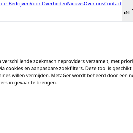
oor Bedrijven
Voor Overheden
Nieuws
Over ons
Contact
●
NL
verschillende zoekmachineproviders verzamelt, met priorite
a cookies en aanpasbare zoekfilters. Deze tool is geschikt
es willen vermijden. MetaGer wordt beheerd door een non-
ers in gevaar te brengen.