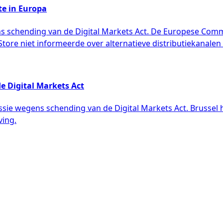
te in Europa
ns schending van de Digital Markets Act. De Europese Comm
tore niet informeerde over alternatieve distributiekanalen
de Digital Markets Act
e wegens schending van de Digital Markets Act. Brussel h
ving.