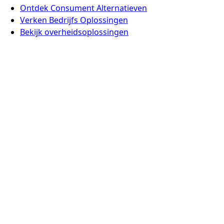
Ontdek Consument Alternatieven
Verken Bedrijfs Oplossingen
Bekijk overheidsoplossingen
Nieuws
Waarom Europa Anders Doet
Veelgestelde Vragen
Voeg een Alternatief Toe
Contact
Europe Digital, Amsterdam
info@europedigital.cloud
Juridisch
Algemene Voorwaarden
Privacybeleid
Juridische Disclaimer