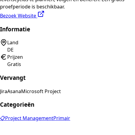
proefperiode is beschikbaar.
Bezoek Website
Informatie
Land
DE
Prijzen
Gratis
Vervangt
Jira
Asana
Microsoft Project
Categorieën
📋
Project Management
Primair