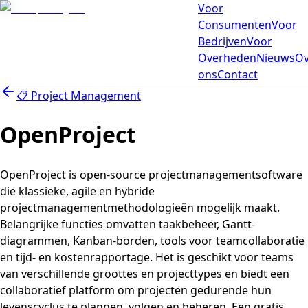
Voor
Consumenten
Voor
Bedrijven
Voor
Overheden
Nieuws
Ov
ons
Contact
📋
Project Management
OpenProject
OpenProject is open-source projectmanagementsoftware
die klassieke, agile en hybride
projectmanagementmethodologieën mogelijk maakt.
Belangrijke functies omvatten taakbeheer, Gantt-
diagrammen, Kanban-borden, tools voor teamcollaboratie
en tijd- en kostenrapportage. Het is geschikt voor teams
van verschillende groottes en projecttypes en biedt een
collaboratief platform om projecten gedurende hun
levenscyclus te plannen, volgen en beheren. Een gratis