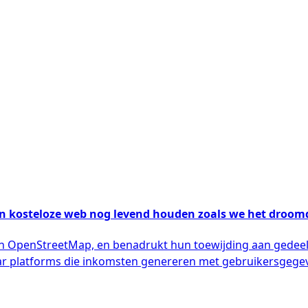
e en kosteloze web nog levend houden zoals we het droo
 en OpenStreetMap, en benadrukt hun toewijding aan gedeeld
 platforms die inkomsten genereren met gebruikersgegeven