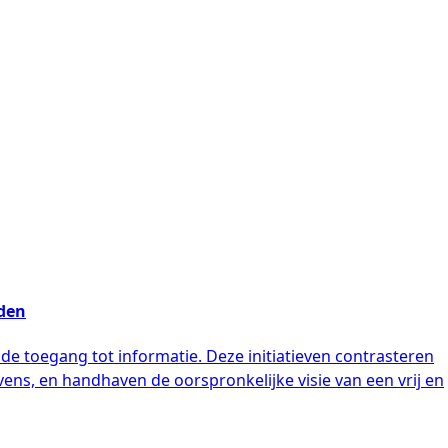
mden
e toegang tot informatie. Deze initiatieven contrasteren
s, en handhaven de oorspronkelijke visie van een vrij en