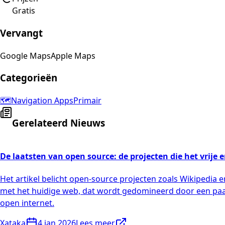
Gratis
Vervangt
Google Maps
Apple Maps
Categorieën
🗺️
Navigation Apps
Primair
Gerelateerd Nieuws
De laatsten van open source: de projecten die het vrij
Het artikel belicht open-source projecten zoals Wikipedia
met het huidige web, dat wordt gedomineerd door een paar
open internet.
Xataka
4 jan 2026
Lees meer