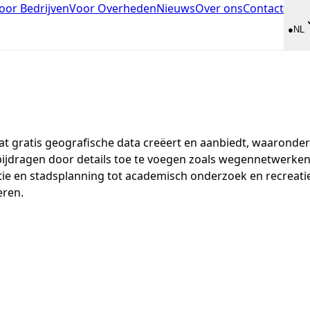
oor Bedrijven
Voor Overheden
Nieuws
Over ons
Contact
●
NL
at gratis geografische data creëert en aanbiedt, waaronder
ijdragen door details toe te voegen zoals wegennetwerken
tie en stadsplanning tot academisch onderzoek en recreatiev
eren.