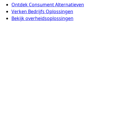
Ontdek Consument Alternatieven
Verken Bedrijfs Oplossingen
Bekijk overheidsoplossingen
Nieuws
Waarom Europa Anders Doet
Veelgestelde Vragen
Voeg een Alternatief Toe
Contact
Europe Digital, Amsterdam
info@europedigital.cloud
Juridisch
Algemene Voorwaarden
Privacybeleid
Juridische Disclaimer