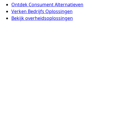
Ontdek Consument Alternatieven
Verken Bedrijfs Oplossingen
Bekijk overheidsoplossingen
Nieuws
Waarom Europa Anders Doet
Veelgestelde Vragen
Voeg een Alternatief Toe
Contact
Europe Digital, Amsterdam
info@europedigital.cloud
Juridisch
Algemene Voorwaarden
Privacybeleid
Juridische Disclaimer