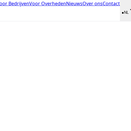
oor Bedrijven
Voor Overheden
Nieuws
Over ons
Contact
●
NL