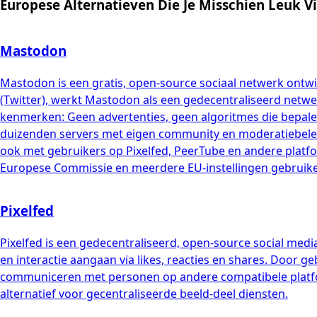
Europese Alternatieven Die Je Misschien Leuk V
Mastodon
Mastodon is een gratis, open-source sociaal netwerk ontwi
(Twitter), werkt Mastodon als een gedecentraliseerd netwe
kenmerken: Geen advertenties, geen algoritmes die bepalen w
duizenden servers met eigen community en moderatiebelei
ook met gebruikers op Pixelfed, PeerTube en andere platfo
Europese Commissie en meerdere EU-instellingen gebruiken
Pixelfed
Pixelfed is een gedecentraliseerd, open-source social med
en interactie aangaan via likes, reacties en shares. Door 
communiceren met personen op andere compatibele platfor
alternatief voor gecentraliseerde beeld-deel diensten.