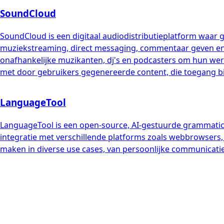
SoundCloud
SoundCloud is een digitaal audiodistributieplatform waar
muziekstreaming, direct messaging, commentaar geven en d
onafhankelijke muzikanten, dj's en podcasters om hun werk
met door gebruikers gegenereerde content, die toegang bie
LanguageTool
LanguageTool is een open-source, AI-gestuurde grammatica- 
integratie met verschillende platforms zoals webbrowsers,
maken in diverse use cases, van persoonlijke communicati