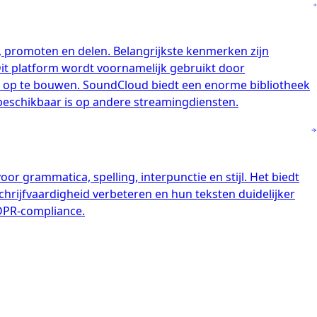
, promoten en delen. Belangrijkste kenmerken zijn
Dit platform wordt voornamelijk gebruikt door
ek op te bouwen. SoundCloud biedt een enorme bibliotheek
 beschikbaar is op andere streamingdiensten.
r grammatica, spelling, interpunctie en stijl. Het biedt
hrijfvaardigheid verbeteren en hun teksten duidelijker
GDPR-compliance.