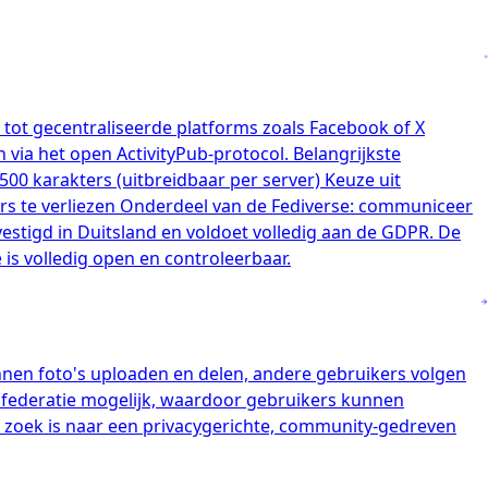
 tot gecentraliseerde platforms zoals Facebook of X
via het open ActivityPub-protocol. Belangrijkste
500 karakters (uitbreidbaar per server) Keuze uit
rs te verliezen Onderdeel van de Fediverse: communiceer
estigd in Duitsland en voldoet volledig aan de GDPR. De
s volledig open en controleerbaar.
nnen foto's uploaden en delen, andere gebruikers volgen
ed federatie mogelijk, waardoor gebruikers kunnen
zoek is naar een privacygerichte, community-gedreven