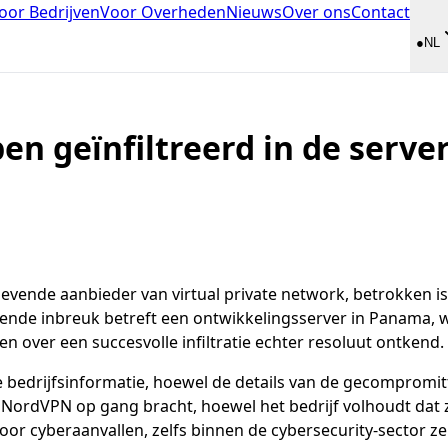
oor Bedrijven
Voor Overheden
Nieuws
Over ons
Contact
●
NL
en geïnfiltreerd in de serve
evende aanbieder van virtual private network, betrokken i
nde inbreuk betreft een ontwikkelingsserver in Panama, w
 over een succesvolle infiltratie echter resoluut ontkend.
e bedrijfsinformatie, hoewel de details van de gecompromi
 NordVPN op gang bracht, hoewel het bedrijf volhoudt dat zi
r cyberaanvallen, zelfs binnen de cybersecurity-sector zel