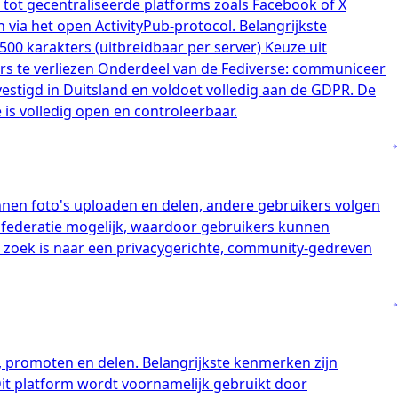
 tot gecentraliseerde platforms zoals Facebook of X
via het open ActivityPub-protocol. Belangrijkste
500 karakters (uitbreidbaar per server) Keuze uit
rs te verliezen Onderdeel van de Fediverse: communiceer
estigd in Duitsland en voldoet volledig aan de GDPR. De
s volledig open en controleerbaar.
nnen foto's uploaden en delen, andere gebruikers volgen
ed federatie mogelijk, waardoor gebruikers kunnen
zoek is naar een privacygerichte, community-gedreven
, promoten en delen. Belangrijkste kenmerken zijn
Dit platform wordt voornamelijk gebruikt door