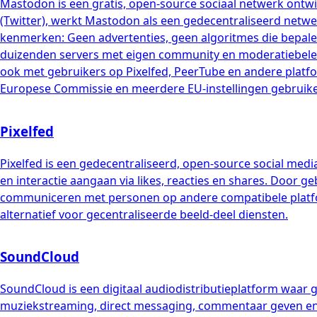
Mastodon is een gratis, open-source sociaal netwerk ontwi
(Twitter), werkt Mastodon als een gedecentraliseerd netwe
kenmerken: Geen advertenties, geen algoritmes die bepalen w
duizenden servers met eigen community en moderatiebelei
ook met gebruikers op Pixelfed, PeerTube en andere platfo
Europese Commissie en meerdere EU-instellingen gebruiken
Pixelfed
Pixelfed is een gedecentraliseerd, open-source social med
en interactie aangaan via likes, reacties en shares. Door 
communiceren met personen op andere compatibele platfor
alternatief voor gecentraliseerde beeld-deel diensten.
SoundCloud
SoundCloud is een digitaal audiodistributieplatform waar
muziekstreaming, direct messaging, commentaar geven en d