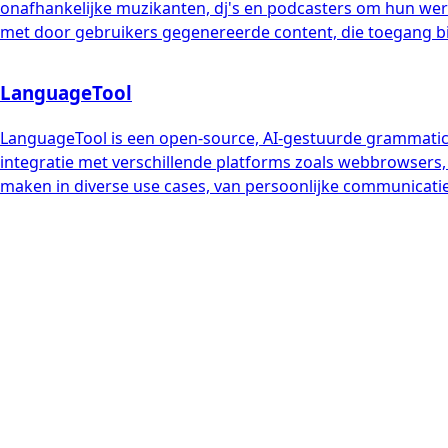
onafhankelijke muzikanten, dj's en podcasters om hun werk
met door gebruikers gegenereerde content, die toegang bie
LanguageTool
LanguageTool is een open-source, AI-gestuurde grammatica- 
integratie met verschillende platforms zoals webbrowsers,
maken in diverse use cases, van persoonlijke communicati