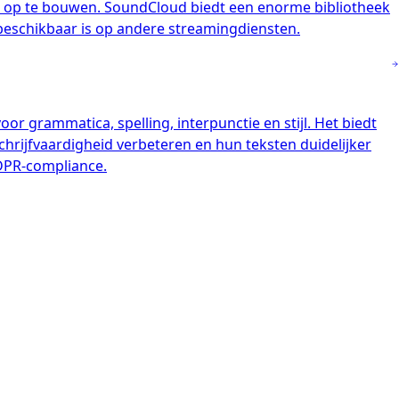
ek op te bouwen. SoundCloud biedt een enorme bibliotheek
 beschikbaar is op andere streamingdiensten.
r grammatica, spelling, interpunctie en stijl. Het biedt
hrijfvaardigheid verbeteren en hun teksten duidelijker
GDPR-compliance.