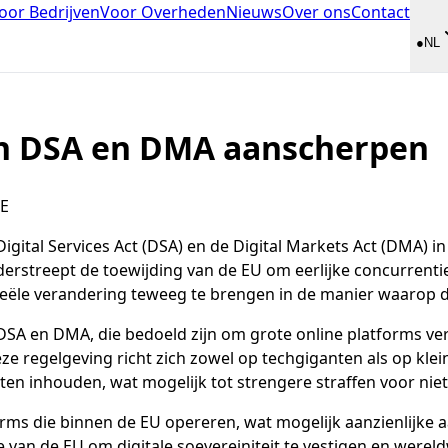
oor Bedrijven
Voor Overheden
Nieuws
Over ons
Contact
●
NL
an DSA en DMA aanscherpen
E
ital Services Act (DSA) en de Digital Markets Act (DMA) in
nderstreept de toewijding van de EU om eerlijke concurren
 reële verandering teweeg te brengen in de manier waarop d
de DSA en DMA, die bedoeld zijn om grote online platforms 
ze regelgeving richt zich zowel op techgiganten als op klei
ten inhouden, wat mogelijk tot strengere straffen voor niet-
tforms die binnen de EU opereren, wat mogelijk aanzienlijke
 van de EU om digitale soevereiniteit te vestigen en wereld