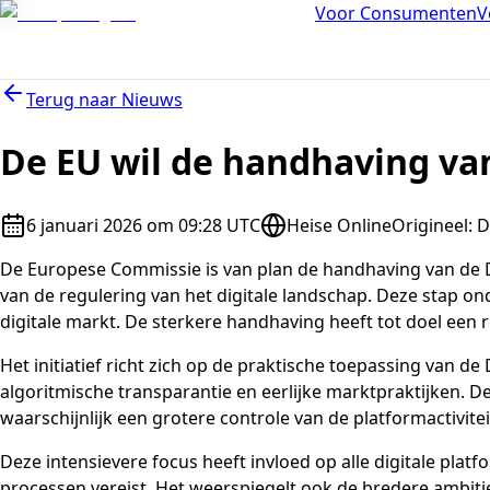
Voor Consumenten
V
Terug naar
Nieuws
De EU wil de handhaving v
6 januari 2026 om 09:28 UTC
Heise Online
Origineel
:
D
De Europese Commissie is van plan de handhaving van de Dig
van de regulering van het digitale landschap. Deze stap o
digitale markt. De sterkere handhaving heeft tot doel een
Het initiatief richt zich op de praktische toepassing van 
algoritmische transparantie en eerlijke marktpraktijken. De
waarschijnlijk een grotere controle van de platformactivitei
Deze intensievere focus heeft invloed op alle digitale pla
processen vereist. Het weerspiegelt ook de bredere ambitie