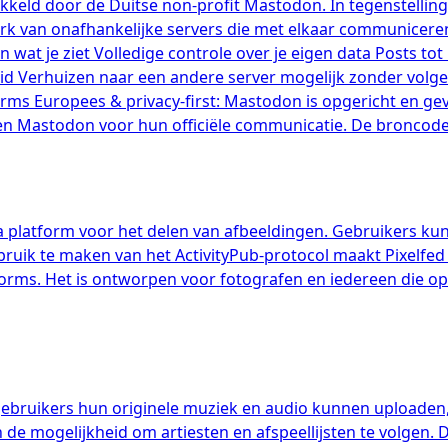
kkeld door de Duitse non-profit Mastodon. In tegenstelling
rk van onafhankelijke servers die met elkaar communiceren 
at je ziet Volledige controle over je eigen data Posts tot 
d Verhuizen naar een andere server mogelijk zonder volge
rms Europees & privacy-first: Mastodon is opgericht en gev
 Mastodon voor hun officiële communicatie. De broncode i
ia platform voor het delen van afbeeldingen. Gebruikers ku
gebruik te maken van het ActivityPub-protocol maakt Pixelf
ms. Het is ontworpen voor fotografen en iedereen die op 
 gebruikers hun originele muziek en audio kunnen uploaden
e mogelijkheid om artiesten en afspeellijsten te volgen. 