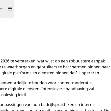
 2026 te versterken, wat wijst op een robuustere aanpak
tie te waarborgen en gebruikers te beschermen binnen haar
igitale platforms en diensten binnen de EU opereren.
verantwoordelijk te houden voor contentmoderatie,
nere digitale diensten. Intensievere handhaving zal
naleving leidt.
 aanpassingen van hun bedrijfspraktijken en interne
wijde normen voor de digitale economie vast te stellen. De