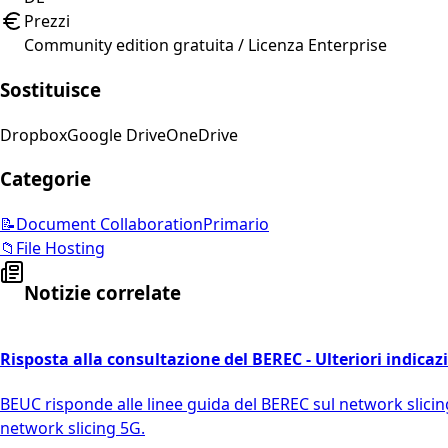
Prezzi
Community edition gratuita / Licenza Enterprise
Sostituisce
Dropbox
Google Drive
OneDrive
Categorie
📝
Document Collaboration
Primario
📁
File Hosting
Notizie correlate
Risposta alla consultazione del BEREC - Ulteriori indicazi
BEUC risponde alle linee guida del BEREC sul network slicing 5
network slicing 5G.