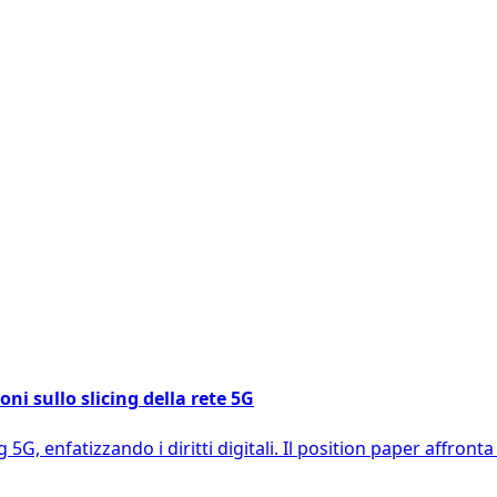
oni sullo slicing della rete 5G
G, enfatizzando i diritti digitali. Il position paper affronta 