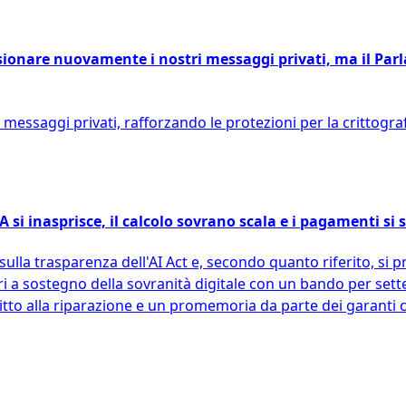
nsionare nuovamente i nostri messaggi privati, ma il Par
messaggi privati, rafforzando le protezioni per la crittogra
A si inasprisce, il calcolo sovrano scala e i pagamenti si
la trasparenza dell'AI Act e, secondo quanto riferito, si pr
ri a sostegno della sovranità digitale con un bando per sett
o alla riparazione e un promemoria da parte dei garanti ch