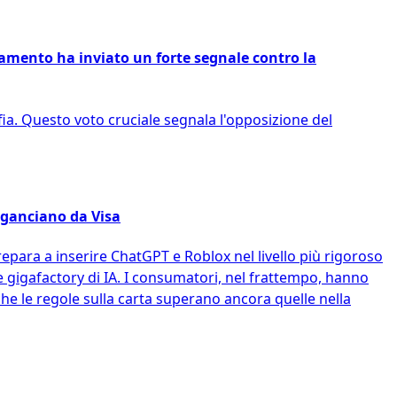
lamento ha inviato un forte segnale contro la
fia. Questo voto cruciale segnala l'opposizione del
 sganciano da Visa
epara a inserire ChatGPT e Roblox nel livello più rigoroso
e gigafactory di IA. I consumatori, nel frattempo, hanno
e le regole sulla carta superano ancora quelle nella