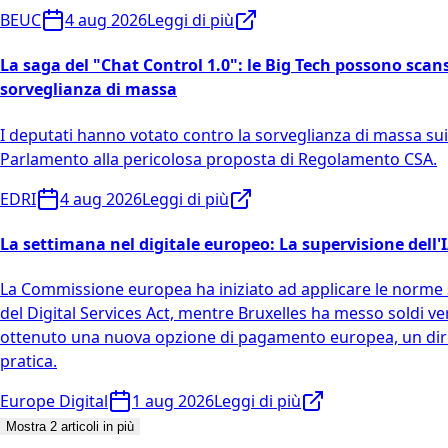
BEUC
4 aug 2026
Leggi di più
La saga del "Chat Control 1.0": le Big Tech possono sca
sorveglianza di massa
I deputati hanno votato contro la sorveglianza di massa sui 
Parlamento alla pericolosa proposta di Regolamento CSA.
EDRI
4 aug 2026
Leggi di più
La settimana nel digitale europeo: La supervisione dell'I
La Commissione europea ha iniziato ad applicare le norme sul
del Digital Services Act, mentre Bruxelles ha messo soldi ve
ottenuto una nuova opzione di pagamento europea, un diritt
pratica.
Europe Digital
1 aug 2026
Leggi di più
Mostra 2 articoli in più