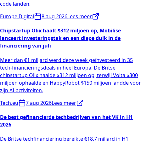
code landen.
Europe Digital
8 aug 2026
Lees meer
Chipstartup Olix haalt $312 miljoen op, Mobilise
lanceert investeringstak en een diepe duik in de
financiering van juli
Meer dan €1 miljard werd deze week geïnvesteerd in 35
tech-financieringsdeals in heel Europa. De Britse
chipstartup Olix haalde $312 miljoen op, terwijl Volta $300
miljoen ophaalde en HappyRobot $150 miljoen landde voor
zijn AI-activiteiten.
Tech.eu
7 aug 2026
Lees meer
De best gefinancierde techbedrijven van het VK in H1
2026
De Britse techfinanciering bereikte €18,7 miljard in H1