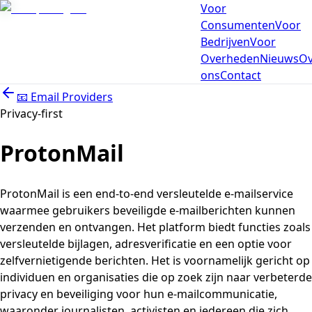
Voor
Consumenten
Voor
Bedrijven
Voor
Overheden
Nieuws
Ov
ons
Contact
📧
Email Providers
Privacy-first
ProtonMail
ProtonMail is een end-to-end versleutelde e-mailservice
waarmee gebruikers beveiligde e-mailberichten kunnen
verzenden en ontvangen. Het platform biedt functies zoals
versleutelde bijlagen, adresverificatie en een optie voor
zelfvernietigende berichten. Het is voornamelijk gericht op
individuen en organisaties die op zoek zijn naar verbeterde
privacy en beveiliging voor hun e-mailcommunicatie,
waaronder journalisten, activisten en iedereen die zich