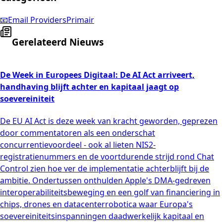
📧
Email Providers
Primair
Gerelateerd Nieuws
De Week in Europees Digitaal: De AI Act arriveert,
handhaving blijft achter en kapitaal jaagt op
soevereiniteit
De EU AI Act is deze week van kracht geworden, geprezen
door commentatoren als een onderschat
concurrentievoordeel - ook al lieten NIS2-
registratienummers en de voortdurende strijd rond Chat
Control zien hoe ver de implementatie achterblijft bij de
ambitie. Ondertussen onthulden Apple's DMA-gedreven
interoperabiliteitsbeweging en een golf van financiering in
chips, drones en datacenterrobotica waar Europa's
soevereiniteitsinspanningen daadwerkelijk kapitaal en