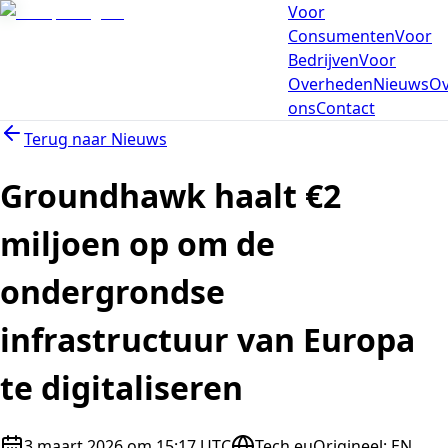
Voor
Consumenten
Voor
Bedrijven
Voor
Overheden
Nieuws
Ov
ons
Contact
Terug naar
Nieuws
Groundhawk haalt €2
miljoen op om de
ondergrondse
infrastructuur van Europa
te digitaliseren
3 maart 2026 om 15:17 UTC
Tech.eu
Origineel
:
EN