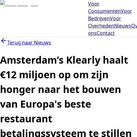
Voor
Consumenten
Voor
Bedrijven
Voor
Overheden
Nieuws
Ov
ons
Contact
Terug naar
Nieuws
Amsterdam’s Klearly haalt
€12 miljoen op om zijn
honger naar het bouwen
van Europa's beste
restaurant
betalingssysteem te stillen