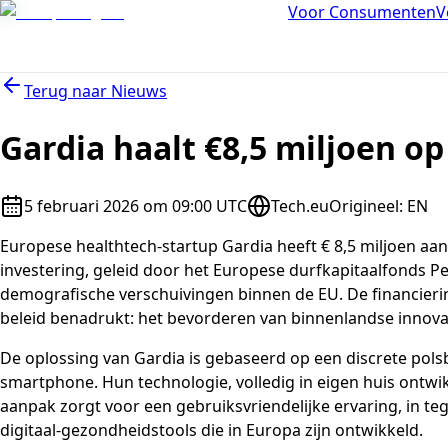
Voor Consumenten
V
Terug naar
Nieuws
Gardia haalt €8,5 miljoen o
5 februari 2026 om 09:00 UTC
Tech.eu
Origineel
:
EN
Europese healthtech-startup Gardia heeft € 8,5 miljoen aa
investering, geleid door het Europese durfkapitaalfonds Pe
demografische verschuivingen binnen de EU. De financiering
beleid benadrukt: het bevorderen van binnenlandse innova
De oplossing van Gardia is gebaseerd op een discrete pols
smartphone. Hun technologie, volledig in eigen huis ontwi
aanpak zorgt voor een gebruiksvriendelijke ervaring, in t
digitaal-gezondheidstools die in Europa zijn ontwikkeld.