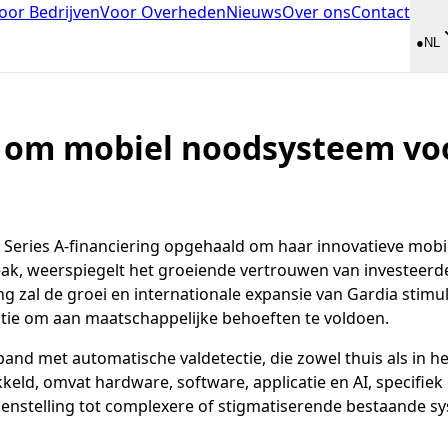
oor Bedrijven
Voor Overheden
Nieuws
Over ons
Contact
●
NL
p om mobiel noodsysteem voo
n Series A-financiering opgehaald om haar innovatieve mob
ak, weerspiegelt het groeiende vertrouwen van investeerders
 zal de groei en internationale expansie van Gardia stimul
tie om aan maatschappelijke behoeften te voldoen.
band met automatische valdetectie, die zowel thuis als in
kkeld, omvat hardware, software, applicatie en AI, specifi
egenstelling tot complexere of stigmatiserende bestaande 