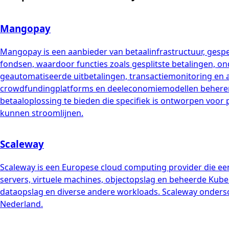
Mangopay
Mangopay is een aanbieder van betaalinfrastructuur, gespec
fondsen, waardoor functies zoals gesplitste betalingen, o
geautomatiseerde uitbetalingen, transactiemonitoring en a
crowdfundingplatforms en deeleconomiemodellen beheren 
betaaloplossing te bieden die specifiek is ontworpen voo
kunnen stroomlijnen.
Scaleway
Scaleway is een Europese cloud computing provider die ee
servers, virtuele machines, objectopslag en beheerde Kuber
dataopslag en diverse andere workloads. Scaleway ondersch
Nederland.