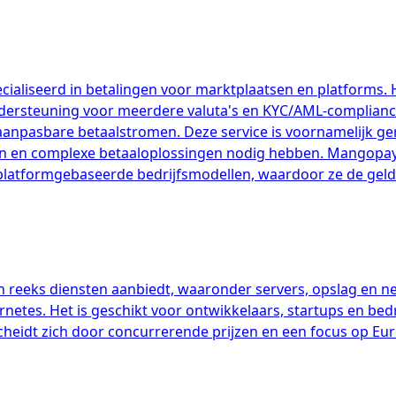
ialiseerd in betalingen voor marktplaatsen en platforms. H
ndersteuning voor meerdere valuta's en KYC/AML-compliance
anpasbare betaalstromen. Deze service is voornamelijk ger
en complexe betaaloplossingen nodig hebben. Mangopay on
r platformgebaseerde bedrijfsmodellen, waardoor ze de ge
n reeks diensten aanbiedt, waaronder servers, opslag en n
netes. Het is geschikt voor ontwikkelaars, startups en bed
eidt zich door concurrerende prijzen en een focus op Europ