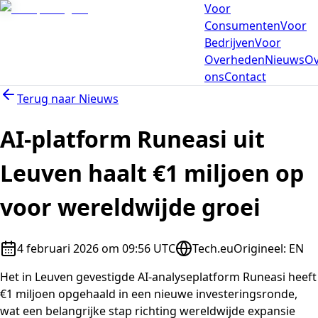
Voor
Consumenten
Voor
Bedrijven
Voor
Overheden
Nieuws
Ov
ons
Contact
Terug naar
Nieuws
AI-platform Runeasi uit
Leuven haalt €1 miljoen op
voor wereldwijde groei
4 februari 2026 om 09:56 UTC
Tech.eu
Origineel
:
EN
Het in Leuven gevestigde AI-analyseplatform Runeasi heeft
€1 miljoen opgehaald in een nieuwe investeringsronde,
wat een belangrijke stap richting wereldwijde expansie