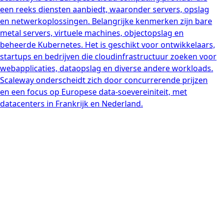
een reeks diensten aanbiedt, waaronder servers, opslag
en netwerkoplossingen. Belangrijke kenmerken zijn bare
metal servers, virtuele machines, objectopslag en
beheerde Kubernetes. Het is geschikt voor ontwikkelaars,
startups en bedrijven die cloudinfrastructuur zoeken voor
webapplicaties, dataopslag en diverse andere workloads.
Scaleway onderscheidt zich door concurrerende prijzen
en een focus op Europese data-soevereiniteit, met
datacenters in Frankrijk en Nederland.